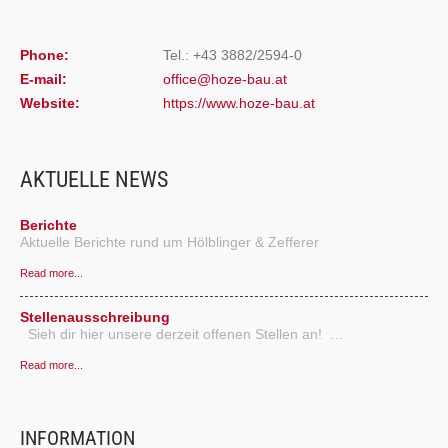
Phone:
Tel.: +43 3882/2594-0
E-mail:
office@hoze-bau.at
Website:
https://www.hoze-bau.at
AKTUELLE NEWS
Berichte
Aktuelle Berichte rund um Hölblinger & Zefferer
Read more...
Stellenausschreibung
Sieh dir hier unsere derzeit offenen Stellen an! …
Read more...
INFORMATION